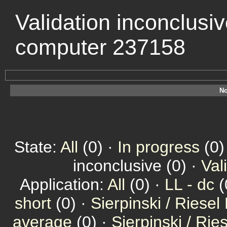
Validation inconclusi
computer 237158
No
State:
All
(0) ·
In progress
(0)
inconclusive (0) ·
Val
Application:
All
(0) ·
LL - dc
(
short
(0) ·
Sierpinski / Riesel
average
(0) ·
Sierpinski / Ri