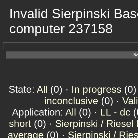
Invalid Sierpinski Bas
computer 237158
No
State:
All
(0) ·
In progress
(0)
inconclusive
(0) ·
Val
Application:
All
(0) ·
LL - dc
(
short
(0) ·
Sierpinski / Riesel
average
(0) ·
Sierpinski / Ri