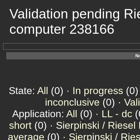
Validation pending Ri
computer 238166
No
State:
All
(0) ·
In progress
(0)
inconclusive
(0) ·
Val
Application:
All
(0) ·
LL - dc
(
short
(0) ·
Sierpinski / Riesel
average
(0) ·
Sierpinski / Ri