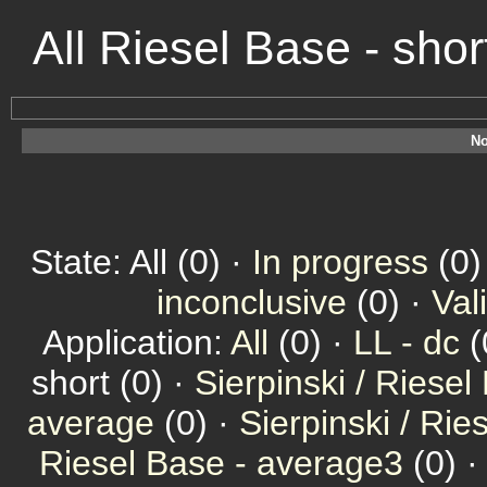
All Riesel Base - sho
No
State: All (0) ·
In progress
(0)
inconclusive
(0) ·
Val
Application:
All
(0) ·
LL - dc
(
short (0) ·
Sierpinski / Riesel
average
(0) ·
Sierpinski / Ri
Riesel Base - average3
(0) 