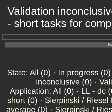
Validation inconclusiv
- short tasks for com
No
State:
All
(0) ·
In progress
(0)
inconclusive (0) ·
Val
Application:
All
(0) ·
LL - dc
(
short
(0) ·
Sierpinski / Riesel
average
(0) ·
Sierpinski / Ri