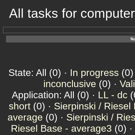
All tasks for compute
No
State: All (0) ·
In progress
(0)
inconclusive
(0) ·
Val
Application: All (0) ·
LL - dc
(
short
(0) ·
Sierpinski / Riesel
average
(0) ·
Sierpinski / Ri
Riesel Base - average3
(0) 